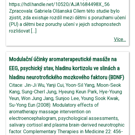
https://hdl.handle.net/10520/AJA1684498X_56
Zpracovala: Gabriela Olšanská Cílem této studie bylo
zjistit, zda existuje rozdíl mezi dětmi s poruchami učení
(PU) a dětmi bez poruchy učení v jejich schopnostech
rozlišovat […]
Více...
Modulační účinky aromaterapeutické masáže na
EEG, psychický stav, hladinu kortizolu ve slinách a
hladinu neurotrofického mozkového faktoru (BDNF)
Citace: Jin-Ji Wu, Yanji Cui, Yoon-Sil Yang, Moon-Seok
Kang, Sung-Cherl Jung, Hyeung Keun Park, Hye-Young
Yeun, Won Jung Jang, Sunjoo Lee, Young Sook Kwak,
Su-Yong Eun (2008): Modulatory effects of
aromatherapy massage intervention on
electroencephalogram, psychological assessments,
salivary cortisol and plasma brain-derived neurotrophic
factor. Complementary Therapies in Medicine 22: 456-