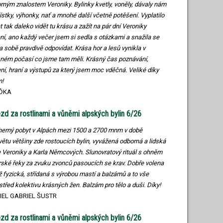
rným znalostem Veroniky. Bylinky kvetly, voněly, dávaly nám
lístky, výhonky, nať a mnohé další včetně potěšení. Vyplatilo
et tak daleko vidět tu krásu a zažít na pár dní Veroniky
ní, ano každý večer jsem si sedla s otázkami a snažila se
 sobě pravdivě odpovídat. Krása hor a lesů vynikla v
ném počasí co jsme tam měli. Krásný čas poznávání,
ení, hraní a výstupů za který jsem moc vděčná. Veliké díky
m!
ĎKA
zd za rostlinami a vůněmi alpských bylin 6/26
erný pobyt v Alpách mezi 1500 a 2700 mnm v době
větu většiny zde rostoucích bylin, vyvážená odborná a lidská
 Veroniky a Karla Němcových. Slunovratový rituál s ohněm
rské řeky za zvuku zvonců pasoucích se krav. Dobře volena
ž fyzická, střídaná s výrobou mastí a balzámů a to vše
střed kolektivu krásných žen. Balzám pro tělo a duši. Díky!
IEL GABRIEL ŠUSTR
zd za rostlinami a vůněmi alpských bylin 6/26