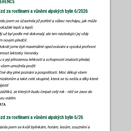
ERENCE
zd za rostlinami a vůněmi alpských bylin 6/2026
zdu jsem se účastnila již potřetí a vůbec nechápu, jak může
pokaždé lepší a lepší.
ý už byl podle mě dokonalý, ale ten následující jej vždy
m novým předčil.
ntokrát jsme byli maximálně opečováváni a vysoká profesní
rnost lektorky Veroniky
u s její přirozenou lehkostí a schopností znalosti předat,
všem umožnila prožít
čné dny plné poznání a pospolitosti. Moc děkuji všem
nizátorům a také celé skupině, která se tu sešla a díky které
výjezd
 zážitků, ze kterých budu čerpat celý rok - něž se zase do
uru vrátím.
ATA
zd za rostlinami a vůněmi alpských bylin 6/26
lásila jsem se kvůli bylinkám, horám, lesům, souznění a