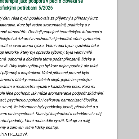
aterapie jako podpora v péči o člověka se
cifickými potřebami 5/2026
ý den, ráda bych poděkovala za příjemný a přínosný kurz
aterapie. Kurz byl veden srozumitelně, prakticky a v
emné atmosféře. Oceňuji propojení teoretických informací s
tickými ukázkami a možností si jednotlivé vůně vyzkoušet.
tvořit si svou aroma tyčku. Velmi ráda bych vyzdvihla také
up lektorky, který byl opravdu výborný. Byla velmi milá,
ícná, odborná a dokázala téma podat přirozeně, lidsky a
mavě. Díky jejímu přístupu byl kurz nejen poučný, ale také
i příjemný a inspirativní. Velmi přínosné pro mě bylo
ámení s účinky esenciálních olejů, jejich bezpečným
íváním a možnostmi využití v každodenní praxi. Kurz mi
hl lépe pochopit, jak může aromaterapie podpořit zklidnění,
xaci, psychickou pohodu i celkovou harmonizaci člověka.
lo se mi, že informace byly podávány jasně, přehledně a s
zem na bezpečnost. Kurz byl inspirativní a odnáším si z něj
rétní podněty, které mohu dále využít. Děkuji za milý,
rný a zároveň velmi lidský přístup.
LÍNA PREJZOVÁ