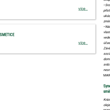
• Sr
více...
přís
ukáz
zmír
• Ná
vlas
OSMETICE
vede
více...
účas
Závě
soci
domů
srdc
nesm
MAR
Syne
smě
Krás
oleje