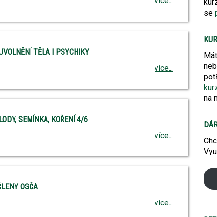
více...
kur
se
KUR
VOLNĚNÍ TĚLA I PSYCHIKY
Mát
neb
více...
pot
kur
na m
ODY, SEMÍNKA, KOŘENÍ 4/6
DÁR
více...
Chc
Vyu
ČLENY OSČA
více...