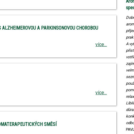
Arom
spe
Dobr
arom
S ALZHEIMEROVOU A PARKINSONOVOU CHOROBOU
příj
prak
více...
A vy
příst
vstř
zají
velm
sezn
použ
pomo
více...
rela
Líbi
důra
konk
odbo
ROMATERAPEUTICKÝCH SMĚSÍ
PAV