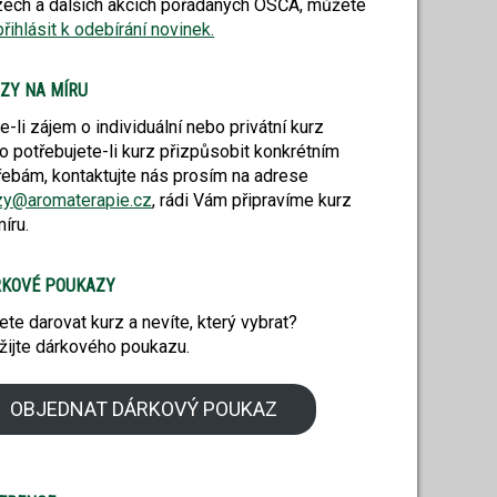
zech a dalších akcích pořádaných OSČA, můžete
přihlásit k odebírání novinek.
ZY NA MÍRU
e-li zájem o individuální nebo privátní kurz
o potřebujete-li kurz přizpůsobit konkrétním
řebám, kontaktujte nás prosím na adrese
zy@aromaterapie.cz
, rádi Vám připravíme kurz
íru.
KOVÉ POUKAZY
ete darovat kurz a nevíte, který vybrat?
žijte dárkového poukazu.
OBJEDNAT DÁRKOVÝ POUKAZ