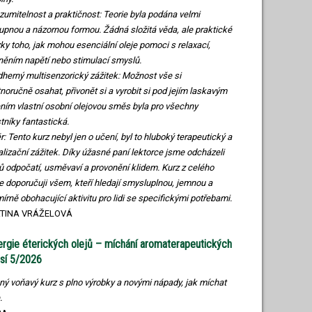
ozumitelnost a praktičnost: Teorie byla podána velmi
tupnou a názornou formou. Žádná složitá věda, ale praktické
ky toho, jak mohou esenciální oleje pomoci s relaxací,
něním napětí nebo stimulací smyslů.
dherný multisenzorický zážitek: Možnost vše si
tnoručně osahat, přivonět si a vyrobit si pod jejím laskavým
ním vlastní osobní olejovou směs byla pro všechny
tníky fantastická.
r: Tento kurz nebyl jen o učení, byl to hluboký terapeutický a
alizační zážitek. Díky úžasné paní lektorce jsme odcházeli
 odpočatí, usměvaví a provonění klidem. Kurz z celého
e doporučuji všem, kteří hledají smysluplnou, jemnou a
írně obohacující aktivitu pro lidi se specifickými potřebami.
TINA VRÁŽELOVÁ
rgie éterických olejů – míchání aromaterapeutických
sí 5/2026
ný voňavý kurz s plno výrobky a novými nápady, jak míchat
.