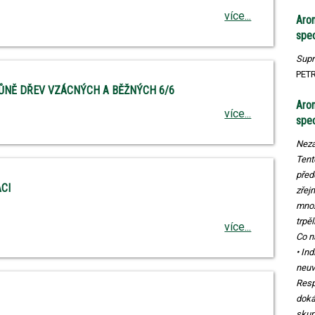
více...
Arom
spe
Supr
PET
ŮNĚ DŘEV VZÁCNÝCH A BĚŽNÝCH 6/6
Arom
více...
spe
Neza
Tent
před
CI
zřej
množ
trpěl
více...
Co n
• Ind
neuv
Resp
doká
skup