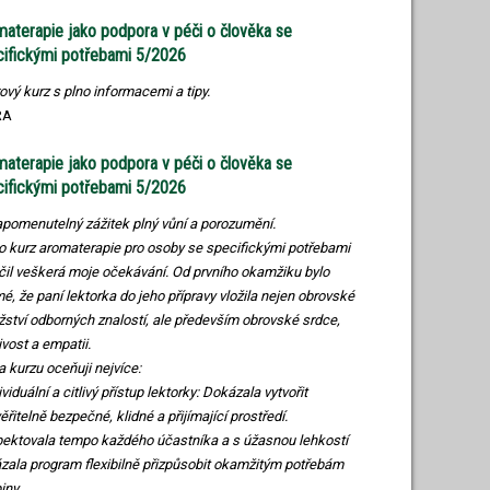
aterapie jako podpora v péči o člověka se
cifickými potřebami 5/2026
ový kurz s plno informacemi a tipy.
RA
aterapie jako podpora v péči o člověka se
cifickými potřebami 5/2026
pomenutelný zážitek plný vůní a porozumění.
o kurz aromaterapie pro osoby se specifickými potřebami
čil veškerá moje očekávání. Od prvního okamžiku bylo
mé, že paní lektorka do jeho přípravy vložila nejen obrovské
ství odborných znalostí, ale především obrovské srdce,
ivost a empatii.
a kurzu oceňuji nejvíce:
ividuální a citlivý přístup lektorky: Dokázala vytvořit
ěřitelně bezpečné, klidné a přijímající prostředí.
ektovala tempo každého účastníka a s úžasnou lehkostí
zala program flexibilně přizpůsobit okamžitým potřebám
iny.