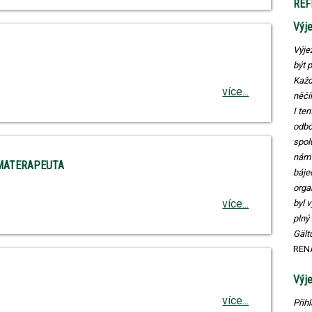
REF
Výje
Výje
být 
Každ
více...
něčí
I te
odbo
spol
nám 
OMATERAPEUTA
báje
orga
více...
byl 
plný
Gält
REN
Výje
více...
Přih