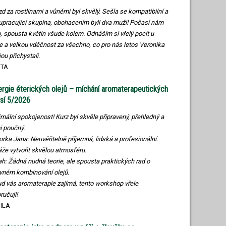
zd za rostlinami a vůněmi byl skvělý. Sešla se kompatibilní a
upracující skupina, obohacením byli dva muži! Počasí nám
o, spousta květin všude kolem. Odnáším si vřelý pocit u
e a velkou vděčnost za všechno, co pro nás letos Veronika
ou přichystali.
ITA
rgie éterických olejů – míchání aromaterapeutických
sí 5/2026
mální spokojenost! Kurz byl skvěle připravený, přehledný a
i poučný.
torka Jana: Neuvěřitelně příjemná, lidská a profesionální.
že vytvořit skvělou atmosféru.
ah: Žádná nudná teorie, ale spousta praktických rad o
vném kombinování olejů.
ud vás aromaterapie zajímá, tento workshop vřele
ručuji!
ILA