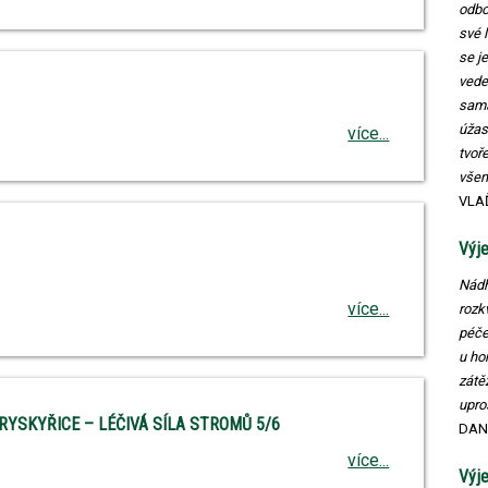
odbo
své 
se j
vede
sama
úžas
více...
tvoř
vše
VLA
Výje
Nádh
více...
rozk
péče
u ho
zátě
upro
YSKYŘICE – LÉČIVÁ SÍLA STROMŮ 5/6
DAN
více...
Výje