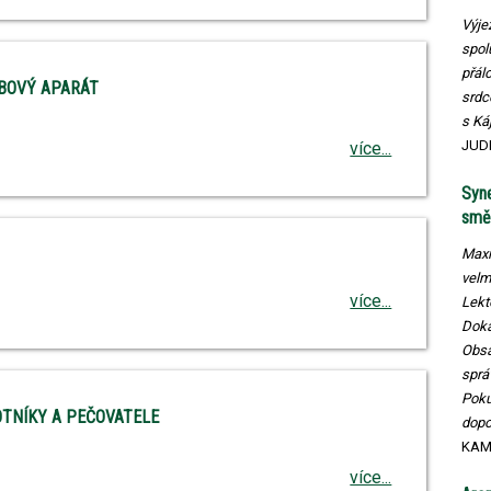
Výje
spol
přál
YBOVÝ APARÁT
srdc
s Káj
JUD
více...
Syne
smě
Maxi
velm
více...
​Lek
Doká
​Obs
sprá
​Pok
TNÍKY A PEČOVATELE
dopo
KAM
více...