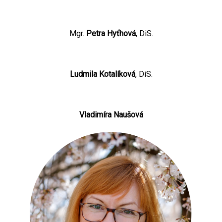
Mgr.
Petra Hyťhová
, DiS.
Ludmila Kotalíková
, DiS.
Vladimíra Naušová