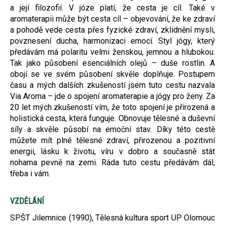
a její filozofií. V józe platí, že cesta je cíl. Také v
aromaterapii může být cesta cíl – objevování, že ke zdraví
a pohodě vede cesta přes fyzické zdraví, zklidnění mysli,
povznesení ducha, harmonizaci emocí. Styl jógy, který
předávám má polaritu velmi ženskou, jemnou a hlubokou.
Tak jako působení esenciálních olejů – duše rostlin. A
obojí se ve svém působení skvěle doplňuje. Postupem
času a mých dalších zkušeností jsem tuto cestu nazvala
Via Aroma – jde o spojení aromaterapie a jógy pro ženy. Za
20 let mých zkušeností vím, že toto spojení je přirozená a
holistická cesta, která funguje. Obnovuje tělesné a duševní
síly a skvěle působí na emoční stav. Díky této cestě
můžete mít plné tělesné zdraví, přirozenou a pozitivní
energii, lásku k životu, víru v dobro a současně stát
nohama pevně na zemi. Ráda tuto cestu předávám dál,
třeba i vám.
VZDĚLÁNÍ
SPŠT Jilemnice (1990), Tělesná kultura sport UP Olomouc