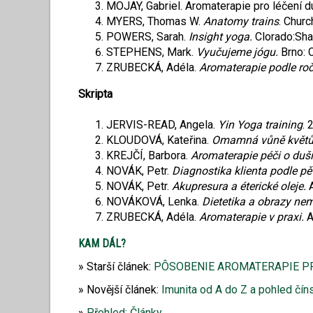
MOJAY, Gabriel. Aromaterapie pro léčení d
MYERS, Thomas W.
Anatomy trains
. Chur
POWERS, Sarah.
Insight yoga.
Clorado:Sha
STEPHENS, Mark.
Vyučujeme jógu.
Brno: 
ZRUBECKÁ, Adéla.
Aromaterapie podle roč
Skripta
JERVIS-READ, Angela.
Yin Yoga training
. 
KLOUDOVÁ, Kateřina.
Omamná vůně květ
KREJČÍ, Barbora.
Aromaterapie péči o duši
NOVÁK, Petr.
Diagnostika klienta podle pě
NOVÁK, Petr.
Akupresura a éterické oleje.
NOVÁKOVÁ, Lenka.
Dietetika a obrazy nem
ZRUBECKÁ, Adéla.
Aromaterapie v praxi.
A
KAM DÁL?
Starší článek:
PÔSOBENIE AROMATERAPIE P
Novější článek:
Imunita od A do Z a pohled čín
Přehled: Články