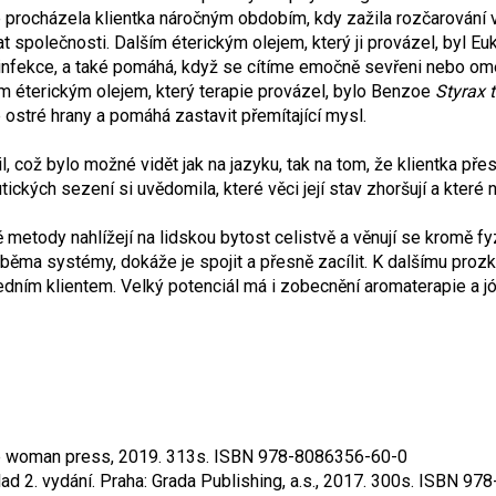
e procházela klientka náročným obdobím, kdy zažila rozčarování 
at společnosti. Dalším éterickým olejem, který ji provázel, byl E
ní infekce, a také pomáhá, když se cítíme emočně sevřeni nebo o
ím éterickým olejem, který terapie provázel, bylo Benzoe
Styrax 
ostré hrany a pomáhá zastavit přemítající mysl.
l, což bylo možné vidět jak na jazyku, tak na tom, že klientka pře
ch sezení si uvědomila, které věci její stav zhoršují a které nao
 metody nahlížejí na lidskou bytost celistvě a věnují se kromě fyz
ma systémy, dokáže je spojit a přesně zacílit. K dalšímu prozk
 jedním klientem. Velký potenciál má i zobecnění aromaterapie a j
e woman press, 2019. 313s. ISBN 978-8086356-60-0
ad 2. vydání. Praha: Grada Publishing, a.s., 2017. 300s. ISBN 9