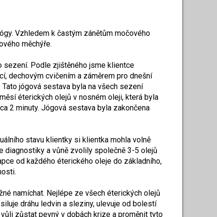
cí jógy. Vzhledem k častým zánětům močového
očového měchýře.
 sezení. Podle zjištěného jsme klientce
tací, dechovým cvičením a záměrem pro dnešní
 Tato jógová sestava byla na všech sezení
měsí éterických olejů v nosném oleji, která byla
 cca 2 minuty. Jógová sestava byla zakončena
álního stavu klientky si klientka mohla volně
le diagnostiky a vůně zvolily společně 3-5 olejů
apce od každého éterického oleje do základního,
osti.
žné namíchat. Nejlépe ze všech éterických olejů
siluje dráhu ledvin a sleziny, ulevuje od bolestí
vůli zůstat pevný v dobách krize a proměnit tyto