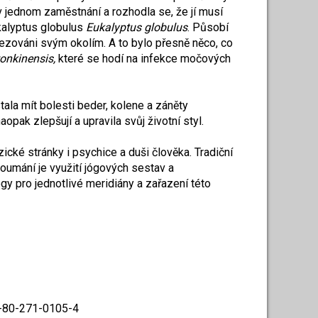
v jednom zaměstnání a rozhodla se, že jí musí
ukalyptus globulus
Eukalyptus globulus
. Působí
mezováni svým okolím. A to bylo přesně něco, co
tonkinensis,
které se hodí na infekce močových
stala mít bolesti beder, kolene a záněty
pak zlepšují a upravila svůj životní styl.
ické stránky i psychice a duši člověka. Tradiční
oumání je využití jógových sestav a
ógy pro jednotlivé meridiány a zařazení této
78-80-271-0105-4