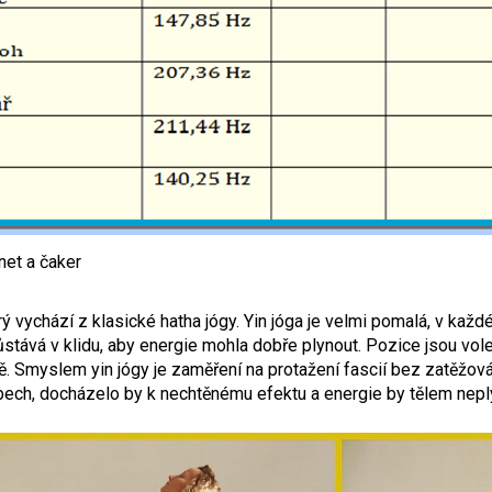
net a čaker
terý vychází z klasické hatha jógy. Yin jóga je velmi pomalá, v ka
zůstává v klidu, aby energie mohla dobře plynout. Pozice jsou v
. Smyslem yin jógy je zaměření na protažení fascií bez zatěžová
bech, docházelo by k nechtěnému efektu a energie by tělem neply