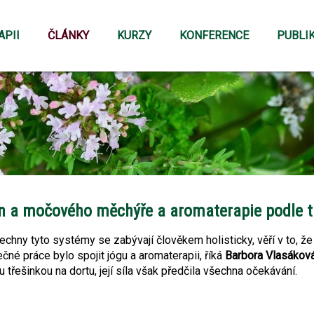
APII
ČLÁNKY
KURZY
KONFERENCE
PUBLI
in a močového měchýře a aromaterapie podle t
chny tyto systémy se zabývají člověkem holisticky, věří v to, že 
čné práce bylo spojit jógu a aromaterapii, říká
Barbora Vlasákov
řešinkou na dortu, její síla však předčila všechna očekávání.