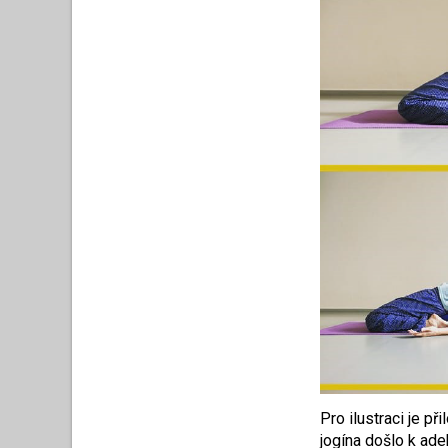
Pro ilustraci je p
jogína došlo k ade