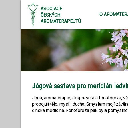
ASOCIACE
O AROMATER
ČESKÝCH
AROMATERAPEUTŮ
Jógová sestava pro meridián ledv
Jóga, aromaterapie, akupresura a fonoforéza, vše
propojují tělo, mysl i ducha. Smyslem mojí závěre
čínská medicína. Fonoforéza pak byla pomyslnou t