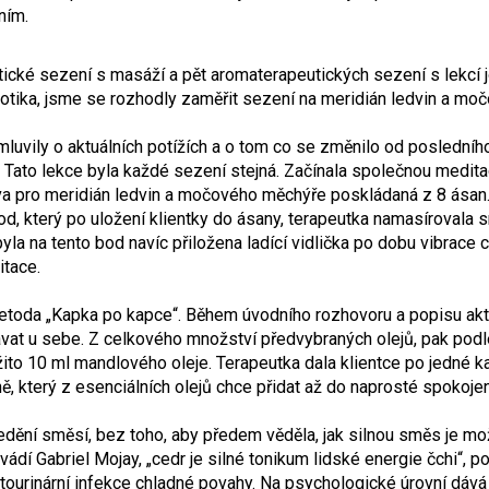
ním.
utické sezení s masáží a pět aromaterapeutických sezení s lek
biotika, jsme se rozhodly zaměřit sezení na meridián ledvin a m
uvily o aktuálních potížích a o tom co se změnilo od posledního
e. Tato lekce byla každé sezení stejná. Začínala společnou medi
a pro meridián ledvin a močového měchýře poskládaná z 8 ásan.
d, který po uložení klientky do ásany, terapeutka namasírovala s
yla na tento bod navíc přiložena ladící vidlička po dobu vibrace
itace.
metoda „Kapka po kapce“. Během úvodního rozhovoru a popisu aktu
echávat u sebe. Z celkového množství předvybraných olejů, pak pod
ito 10 ml mandlového oleje. Terapeutka dala klientce po jedné k
ě, který z esenciálních olejů chce přidat až do naprosté spokojen
dění směsí, bez toho, aby předem věděla, jak silnou směs je mo
uvádí Gabriel Mojay, „cedr je silné tonikum lidské energie čchi“, po
ourinární infekce chladné povahy. Na psychologické úrovní dává 