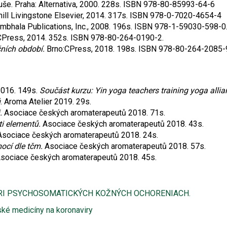
uše. Praha: Alternativa, 2000. 228s. ISBN 978-80-85993-64-6
chill Livingstone Elsevier, 2014. 317s. ISBN 978-0-7020-4654-4
mbhala Publications, Inc., 2008. 196s. ISBN 978-1-59030-598-0
CPress, 2014. 352s. ISBN 978-80-264-0190-2.
ních období.
Brno:CPress, 2018. 198s. ISBN 978-80-264-2085-
2016. 149s.
Součást kurzu: Yin yoga teachers training yoga alli
ů
. Aroma Atelier 2019. 29s.
.
Asociace českých aromaterapeutů 2018. 71s.
ti elementů.
Asociace českých aromaterapeutů 2018. 43s.
Asociace českých aromaterapeutů 2018. 24s.
ocí dle tčm.
Asociace českých aromaterapeutů 2018. 57s.
sociace českých aromaterapeutů 2018. 45s.
RI PSYCHOSOMATICKÝCH KOŽNÝCH OCHORENIACH.
ské medicíny na koronaviry