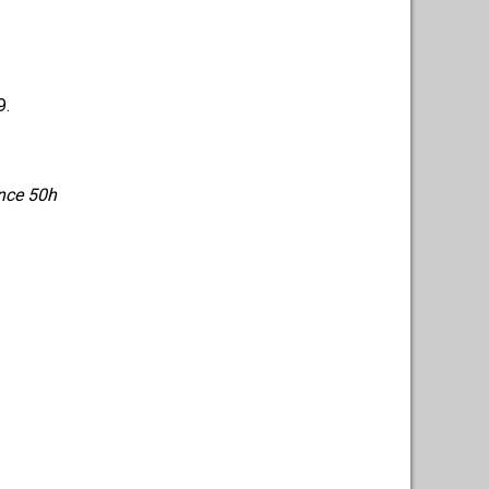
.
9.
ance 50h