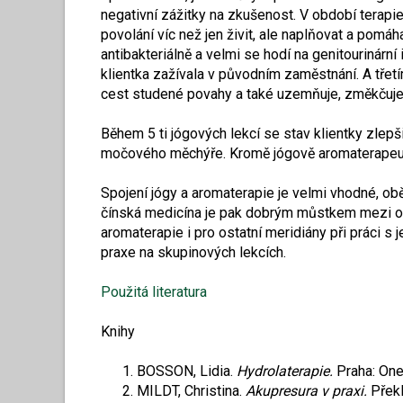
negativní zážitky na zkušenost. V období terapi
povolání víc než jen živit, ale naplňovat a pomáh
antibakteriálně a velmi se hodí na genitourinár
klientka zažívala v původním zaměstnání. A třet
cest studené povahy a také uzemňuje, změkčuje 
Během 5 ti jógových lekcí se stav klientky zlepši
močového měchýře. Kromě jógově aromaterapeutický
Spojení jógy a aromaterapie je velmi vhodné, obě
čínská medicína je pak dobrým můstkem mezi obě
aromaterapie i pro ostatní meridiány při práci s
praxe na skupinových lekcích.
Použitá literatura
Knihy
BOSSON, Lidia.
Hydrolaterapie.
Praha: On
MILDT, Christina.
Akupresura v praxi.
Překl