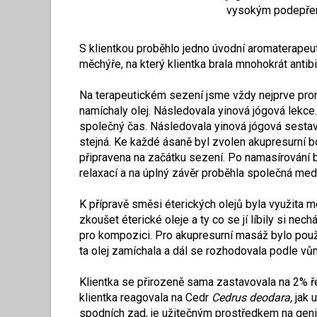
vysokým podepře
S klientkou proběhlo jedno úvodní aromaterape
měchýře, na který klientka brala mnohokrát anti
Na terapeutickém sezení jsme vždy nejprve proml
namíchaly olej. Následovala yinová jógová lekc
společný čas. Následovala yinová jógová sestav
stejná. Ke každé ásaně byl zvolen akupresurní bo
připravena na začátku sezení. Po namasírování b
relaxací a na úplný závěr proběhla společná med
K přípravě směsi éterických olejů byla využita 
zkoušet éterické oleje a ty co se jí líbily si n
pro kompozici. Pro akupresurní masáž bylo použ
ta olej zamíchala a dál se rozhodovala podle vůn
Klientka se přirozeně sama zastavovala na 2% ře
klientka reagovala na Cedr
Cedrus deodara,
jak 
spodních zad, je užitečným prostředkem na genit