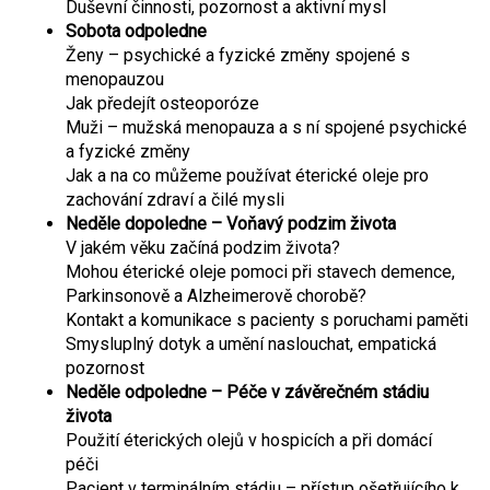
Duševní činnosti, pozornost a aktivní mysl
Sobota odpoledne
Ženy – psychické a fyzické změny spojené s
menopauzou
Jak předejít osteoporóze
Muži – mužská menopauza a s ní spojené psychické
a fyzické změny
Jak a na co můžeme používat éterické oleje pro
zachování zdraví a čilé mysli
Neděle dopoledne –
Voňavý podzim života
V jakém věku začíná podzim života?
Mohou éterické oleje pomoci při stavech demence,
Parkinsonově a Alzheimerově chorobě?
Kontakt a komunikace s pacienty s poruchami paměti
Smysluplný dotyk a umění naslouchat, empatická
pozornost
Neděle odpoledne –
Péče v závěrečném stádiu
života
Použití éterických olejů v hospicích a při domácí
péči
Pacient v terminálním stádiu – přístup ošetřujícího k