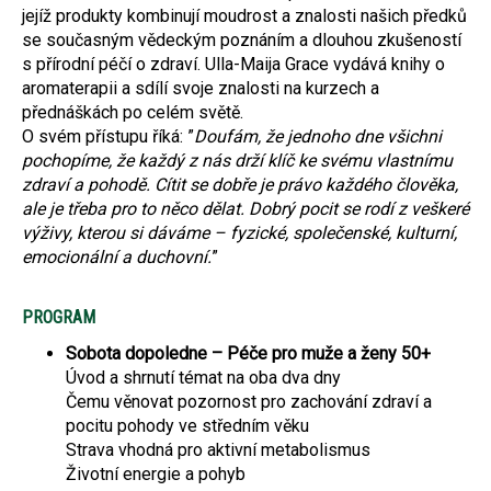
jejíž produkty kombinují moudrost a znalosti našich předků
se současným vědeckým poznáním a dlouhou zkušeností
s přírodní péčí o zdraví. Ulla-Maija Grace vydává knihy o
aromaterapii a sdílí svoje znalosti na kurzech a
přednáškách po celém světě.
O svém přístupu říká: ”
Doufám, že jednoho dne všichni
pochopíme, že každý z nás drží klíč ke svému vlastnímu
zdraví a pohodě. Cítit se dobře je právo každého člověka,
ale je třeba pro to něco dělat. Dobrý pocit se rodí z veškeré
výživy, kterou si dáváme – fyzické, společenské, kulturní,
emocionální a duchovní.
”
PROGRAM
Sobota dopoledne – Péče pro muže a ženy 50+
Úvod a shrnutí témat na oba dva dny
Čemu věnovat pozornost pro zachování zdraví a
pocitu pohody ve středním věku
Strava vhodná pro aktivní metabolismus
Životní energie a pohyb