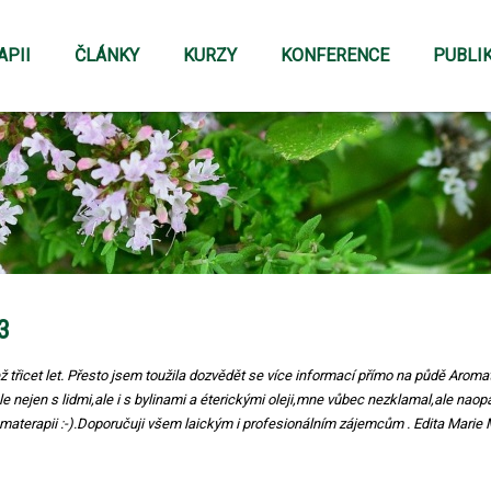
APII
ČLÁNKY
KURZY
KONFERENCE
PUBLI
3
než třicet let. Přesto jsem toužila dozvědět se více informací přímo na půdě Aro
 nejen s lidmi,ale i s bylinami a éterickými oleji,mne vůbec nezklamal,ale naop
materapii :-).Doporučuji všem laickým i profesionálním zájemcům . Edita Marie 