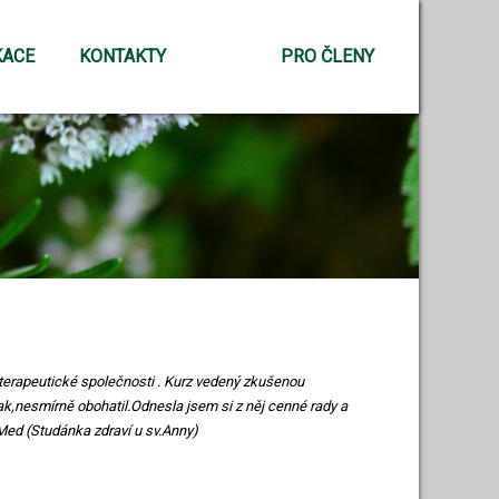
KACE
KONTAKTY
PRO ČLENY
materapeutické společnosti . Kurz vedený zkušenou
ak,nesmírně obohatil.Odnesla jsem si z něj cenné rady a
Med (Studánka zdraví u sv.Anny)