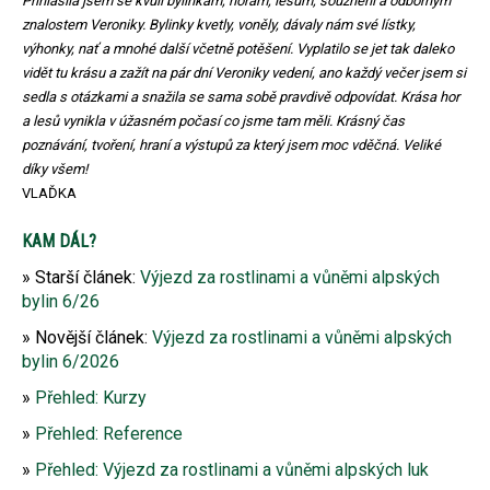
Přihlásila jsem se kvůli bylinkám, horám, lesům, souznění a odborným
znalostem Veroniky. Bylinky kvetly, voněly, dávaly nám své lístky,
výhonky, nať a mnohé další včetně potěšení. Vyplatilo se jet tak daleko
vidět tu krásu a zažít na pár dní Veroniky vedení, ano každý večer jsem si
sedla s otázkami a snažila se sama sobě pravdivě odpovídat. Krása hor
a lesů vynikla v úžasném počasí co jsme tam měli. Krásný čas
poznávání, tvoření, hraní a výstupů za který jsem moc vděčná. Veliké
díky všem!
VLAĎKA
KAM DÁL?
Starší článek:
Výjezd za rostlinami a vůněmi alpských
bylin 6/26
Novější článek:
Výjezd za rostlinami a vůněmi alpských
bylin 6/2026
Přehled: Kurzy
Přehled: Reference
Přehled: Výjezd za rostlinami a vůněmi alpských luk