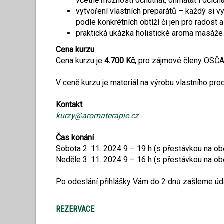
včetně možnosti ochutnat, ohmatat i očicha
vytvoření vlastních preparátů – každý si vyt
podle konkrétních obtíží či jen pro radost 
praktická ukázka holistické aroma masáže
Cena kurzu
Cena kurzu je
4.700 Kč,
pro zájmové členy OSČ
V ceně kurzu je materiál na výrobu vlastního pro
Kontakt
kurzy@aromaterapie.cz
Čas konání
Sobota 2. 11. 2024 9 – 19 h (s přestávkou na ob
Neděle 3. 11. 2024 9 – 16 h (s přestávkou na ob
Po odeslání přihlášky Vám do 2 dnů zašleme úda
REZERVACE