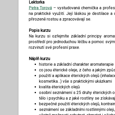
Lektorka
Petra Torová
– vystudovaná chemička a profesi
na praktické využití. Její láskou je destilace
přirozeně rostou a zpracovávají se.
Popis kurzu
Na kurzu si ozřejmíte základní principy aroma
prostředí pro jednoduchou léčbu a pomoc svým 
rozvinutí své profesní praxe.
Náplň kurzu
historie a základní charakter aromaterapie
co jsou éterické oleje, z čeho a jakým zp
použití a aplikace éterických olejů (inhala
kosmetika…) vše s praktickými ukázkami
kvalita éterických olejů
osobní seznámení s 25 druhy éterických ol
tělo i psychiku a z jaké rostliny se získávaj
bezpečné použití éterických olejů, kontrai
seznámení se základními rostlinnými oleji,