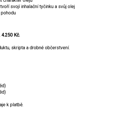
t charakter olejů
voří svojí inhalační tyčinku a svůj olej
a pohodu
A
4.250 Kč.
duktu, skripta a drobné občerstvení.
ěd)
ěd)
je k platbě.