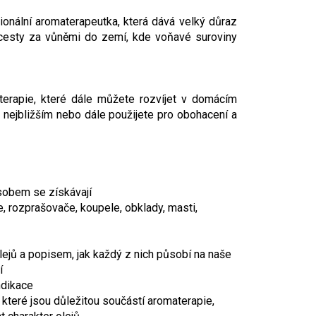
onální aromaterapeutka, která dává velký důraz
 a cesty za vůněmi do zemí, kde voňavé suroviny
terapie, které dále můžete rozvíjet v domácím
nejbližším nebo dále použijete pro obohacení a
ůsobem se získávají
ce, rozprašovače, koupele, obklady, masti,
ejů a popisem, jak každý z nich působí na naše
í
ndikace
 které jsou důležitou součástí aromaterapie,