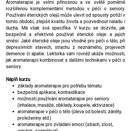
Aromaterapie je velmi přínosnou a ve světě poměrně
rozšířenou komplementární metodou v péči o seniory.
Používání éterických olejů může ulevit od spousty potíží v
tomto období, zlepšit kvalitu života a pozvednout náladu i
ducha. Má však svá specifika. V kurzu se dozvíte, jak
bezpečně a efektivně používat éterické oleje a jejich
směsi. Jaké éterické oleje jsou vhodné pro péči o tělo, při
depresivních stavech, strachu z neznámého, projevech
demence či apatie. Lektorka vám rovněž ukáže možnosti,
jak aromaterapii kombinovat s dalšími technikami v péči o
seniory.
Náplň kurzu
základy aromaterapie pro potřebu tématu
bezpečná aplikace, kontraidikace
možnosti používání aromaterapie pro seniory
(inhalace, masáže, obklady, koupele, aktivizace)
aromaterapie v péči o tělo (úleva od bolestí, záněty,
proleženiny atd.)
aromaterapie pro zvládání emocí (strach, zlost,
smutek, osamělost)