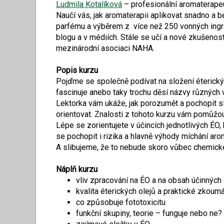
Ludmila Kotalíková
– profesionální aromaterape
Naučí vás, jak aromaterapii aplikovat snadno a
parfému a výběrem z více než 250 vonných ingre
blogu a v médiích. Stále se učí a nové zkušenosti
mezinárodní asociaci NAHA.
Popis kurzu
Pojďme se společně podívat na složení éterický
fascinuje anebo taky trochu děsí názvy různých 
Lektorka vám ukáže, jak porozumět a pochopit slo
orientovat. Znalosti z tohoto kurzu vám pomůžou
Lépe se zorientujete v účincích jednotlivých ÉO
se pochopit i rizika a hlavně výhody míchání ar
A slibujeme, že to nebude skoro vůbec chemické
Náplň kurzu
vliv zpracování na ÉO a na obsah účinných 
kvalita éterických olejů a praktické zkoum
co způsobuje fototoxicitu
funkční skupiny, teorie – funguje nebo ne?