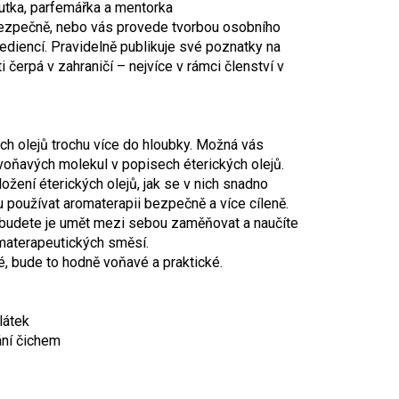
utka, parfemářka a mentorka
 bezpečně, nebo vás provede tvorbou osobního
diencí. Pravidelně publikuje své poznatky na
 čerpá v zahraničí – nejvíce v rámci členství v
ch olejů trochu více do hloubky. Možná vás
voňavých molekul v popisech éterických olejů.
žení éterických olejů, jak se v nich snadno
 používat aromaterapii bezpečně a více cíleně.
, budete je umět mezi sebou zaměňovat a naučíte
omaterapeutických směsí.
, bude to hodně voňavé a praktické.
látek
ání čichem