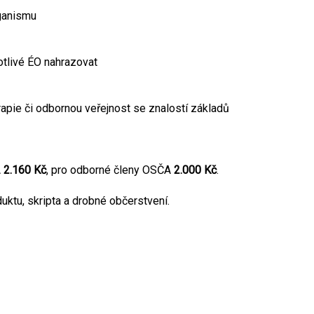
rganismu
otlivé ÉO nahrazovat
rapie či odbornou veřejnost se znalostí základů
A
2.160 Kč
, pro odborné členy OSČA
2.000 Kč
.
duktu, skripta a drobné občerstvení.