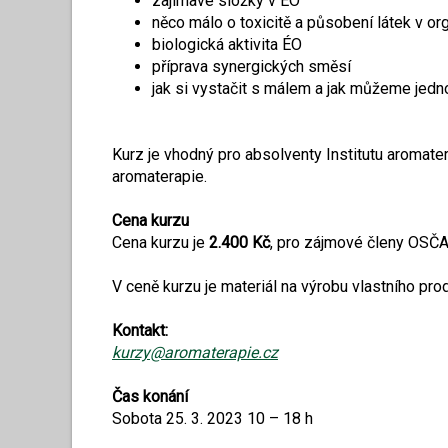
zajímavé složky v ÉO
něco málo o toxicitě a působení látek v o
biologická aktivita ÉO
příprava synergických směsí
jak si vystačit s málem a jak můžeme jedn
Kurz je vhodný pro absolventy Institutu aromate
aromaterapie.
Cena kurzu
Cena kurzu je
2.400 Kč
, pro zájmové členy OSČ
V ceně kurzu je materiál na výrobu vlastního pro
Kontakt:
kurzy@aromaterapie.cz
Čas konání
Sobota 25. 3. 2023 10 – 18 h