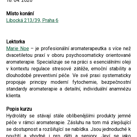
18. 04. 2026
Místo konání
Libocká 213/39, Praha 6
Lektorka
Marie Noe
– je profesionální aromaterapeutka s více než
dvacetiletou praxí v oboru psychosomaticky orientované
aromaterapie. Specializuje se na práci s esenciálními oleji
v kontextu regulace stresové zátěže, emoční stability a
dlouhodobé preventivní péče. Ve své praxi systematicky
propojuje principy moderní fytochemie, bezpečnostní
standardy aromaterapie a detailní, individuální anamnézu
klienta.
Popis kurzu
Hydroláty se stávají stále oblíbenějšími produkty jemné
péče v rámci aromaterapie. Zásluhu na tom má zlepšující
se dostupnost a rozšiřující se nabídka. Jsou jednoduché k
použití a vhodné i pro děti a seniory. Jeví se jako