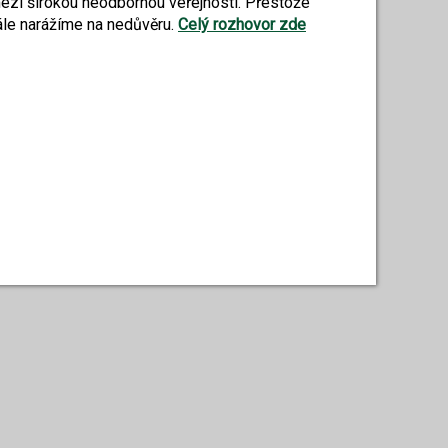
mezi širokou neodbornou veřejností. Přestože
tále narážíme na nedůvěru.
Celý rozhovor zde