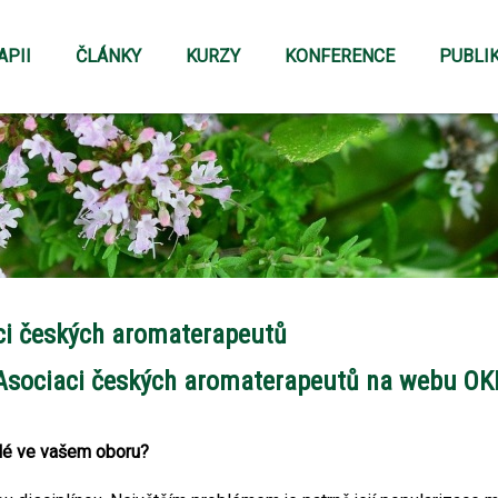
APII
ČLÁNKY
KURZY
KONFERENCE
PUBLI
ci českých aromaterapeutů
 o Asociaci českých aromaterapeutů na web
elé ve vašem oboru?