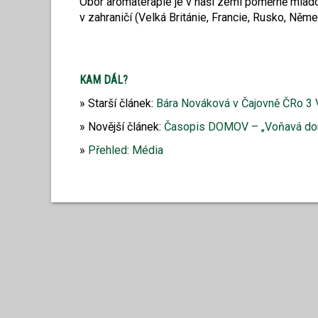
Obor aromaterapie je v naší zemi poměrně mlado
v zahraničí (Velká Británie, Francie, Rusko, Něm
KAM DÁL?
Starší článek:
Bára Nováková v Čajovně ČRo 3 V
Novější článek:
Časopis DOMOV – „Voňavá do
Přehled: Média