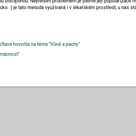
u disciplínou. Největším problémem je patrně její popularizace 
ecko…) je tato metoda využívaná i v lékařském prostředí, u nás s
ltava hovořila na téma “Vůně a pachy”
mácnost“