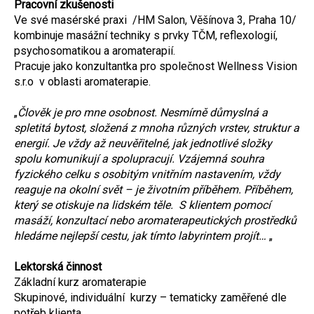
Pracovní zkušenosti
Ve své masérské praxi /HM Salon, Věšínova 3, Praha 10/
kombinuje masážní techniky s prvky TČM, reflexologií,
psychosomatikou a aromaterapií.
Pracuje jako konzultantka pro společnost Wellness Vision
s.r.o v oblasti aromaterapie.
„
Člověk je pro mne osobnost. Nesmírně důmyslná a
spletitá bytost, složená z mnoha různých vrstev, struktur a
energií. Je vždy až neuvěřitelné, jak jednotlivé složky
spolu komunikují a spolupracují. Vzájemná souhra
fyzického celku s osobitým vnitřním nastavením, vždy
reaguje na okolní svět – je životním příběhem. Příběhem,
který se otiskuje na lidském těle. S klientem pomocí
masáží, konzultací nebo aromaterapeutických prostředků
hledáme nejlepší cestu, jak tímto labyrintem projít…
„
Lektorská činnost
Základní kurz aromaterapie
Skupinové, individuální kurzy – tematicky zaměřené dle
potřeb klienta