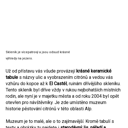
Skleník je vícepatrový a jsou odsud krásné
výhledy na jezero.
Už od přístavu vás všude provázejí
krásné keramické
tabule
s názvy ulic a vyobrazením citrónů a vedou vás
vzhůru do kopce až k
El Castél
, ruinám dřívějšího skleníku.
Tento skleník byl dříve vždy v rukou nejbohatších místních
rodin, ale nyní je v majetku města a od roku 2004 byl opět
otevřen pro návštěvníky. Je zde umístěno muzeum
historie pěstování citrónů v této oblasti Alp.
Muzeum je to malé, ale o to zajímavější. Kromě tabulí s
texty a obrázky tu najdete i
starodávný lis, nářadí a