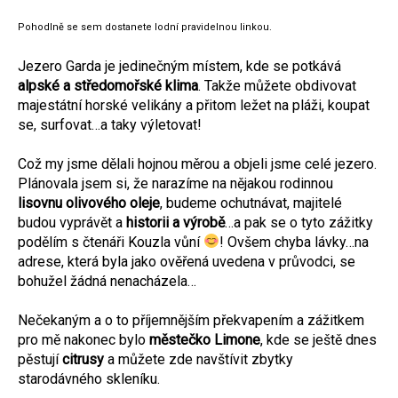
Pohodlně se sem dostanete lodní pravidelnou linkou.
Jezero Garda je jedinečným místem, kde se potkává
alpské a středomořské klima
. Takže můžete obdivovat
majestátní horské velikány a přitom ležet na pláži, koupat
se, surfovat…a taky výletovat!
Což my jsme dělali hojnou měrou a objeli jsme celé jezero.
Plánovala jsem si, že narazíme na nějakou rodinnou
lisovnu olivového
oleje
, budeme ochutnávat, majitelé
budou vyprávět a
historii a výrobě
…a pak se o tyto zážitky
podělím s čtenáři Kouzla vůní
! Ovšem chyba lávky…na
adrese, která byla jako ověřená uvedena v průvodci, se
bohužel žádná nenacházela…
Nečekaným a o to příjemnějším překvapením a zážitkem
pro mě nakonec bylo
městečko Limone
, kde se ještě dnes
pěstují
citrusy
a můžete zde navštívit zbytky
starodávného skleníku.