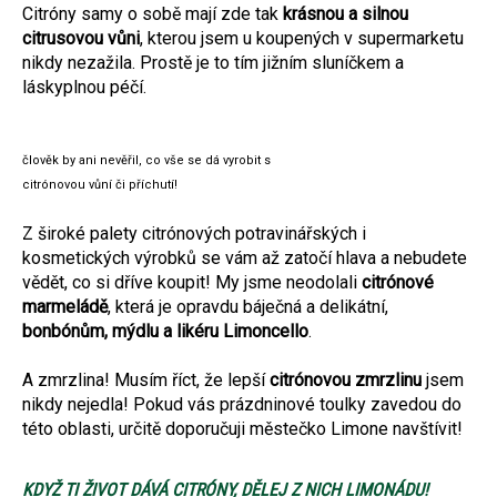
Citróny samy o sobě mají zde tak
krásnou a silnou
citrusovou vůni
, kterou jsem u koupených v supermarketu
nikdy nezažila. Prostě je to tím jižním sluníčkem a
láskyplnou péčí.
člověk by ani nevěřil, co vše se dá vyrobit s
citrónovou vůní či příchutí!
Z široké palety citrónových potravinářských i
kosmetických výrobků se vám až zatočí hlava a nebudete
vědět, co si dříve koupit! My jsme neodolali
citrónové
marmeládě
, která je opravdu báječná a delikátní,
bonbónům, mýdlu a likéru Limoncello
.
A zmrzlina! Musím říct, že lepší
citrónovou zmrzlinu
jsem
nikdy nejedla! Pokud vás prázdninové toulky zavedou do
této oblasti, určitě doporučuji městečko Limone navštívit!
KDYŽ TI ŽIVOT DÁVÁ CITRÓNY, DĚLEJ Z NICH LIMONÁDU!