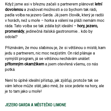
Když jsme asi v březnu začali s partnerem plánovat
letní
dovolenou
a zvažovat možnosti a co bychom tak rádi,
padla volba na jezero Garda. Já jsem člověk, který je radši
v horách, než u moře – horka a válení na pláži nemám moc
ráda. Tato volba se tak zdála být ideální –
hory, jezero,
promenády
, jedinečná italská gastronomie… kdo by
odolal?
Přiznávám, že mou slabinou je, že si většinou o místě, kam
jedu s partnerem, nic moc nezjistím. On rád plánuje a
vymýšlí program, já se většinou nechávám unášet
přítomným okamžikem
a jsem otevřená všemu, co nás
potká.
Není to úplně ideální přístup, jak zjišťuji, protože tak se
vám lehce může stát, jako mně, že sice jedete na hory, ale
je to tam jako u moře!
JEZERO GARDA A MĚSTEČKO LIMONE