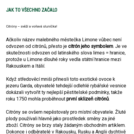
JAK TO VŠECHNO ZAČALO
Citróny – svěží a voňavá sluníčka!
Ačkoliv název malebného městečka Limone vůbec není
odvozen od citrónů, přesto je
citrón jeho symbolem
. Je ve
skutečnosti odvozen od latinského slova limes = hranice,
protože u Limone dlouhé roky vedla státní hranice mezi
Rakouskem a Itálií.
Když středověcí mniši přinesli toto exotické ovoce k
jezeru Garda, obyvatelé tehdejší odlehlé rybářské vesnice
dokázali vytvořit ty nejlepší pěstitelské podmínky, takže
roku 1750 mohla proběhnout
první sklizeň citrónů
.
Citróny se ovšem nepěstovaly pro místní obyvatele. Žluté
plody používali hlavně jako prostředek směny za jiné
zboží. Citróny se brzy staly žádaným obchodním artiklem.
Dokonce i odběratelé v Rakousku, Rusku a Anglii dychtivě