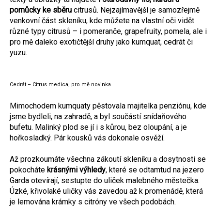
pomůcky ke sběru
citrusů. Nejzajímavější je samozřejmě
venkovní část skleníku, kde můžete na vlastní oči vidět
různé typy citrusů – i pomeranče, grapefruity, pomela, ale i
pro mě daleko exotičtější druhy jako kumquat, cedrát či
yuzu.
Cedrát – Citrus medica, pro mě novinka.
Mimochodem kumquaty pěstovala majitelka penziónu, kde
jsme bydleli, na zahradě, a byl součástí snídaňového
bufetu. Malinký plod se jí i s kůrou, bez oloupání, a je
hořkosladký. Pár kousků vás dokonale osvěží.
Až prozkoumáte všechna zákoutí skleníku a dosytnosti se
pokocháte
krásnými výhledy
, které se odtamtud na jezero
Garda otevírají, sestupte do uliček malebného městečka.
Úzké, křivolaké uličky vás zavedou až k promenádě, která
je lemována krámky s citróny ve všech podobách.