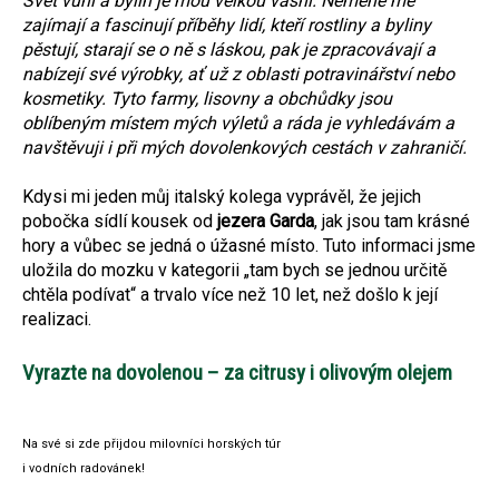
Svět vůní a bylin je mou velkou vášní. Neméně mě
zajímají a fascinují příběhy lidí, kteří rostliny a byliny
pěstují, starají se o ně s láskou, pak je zpracovávají a
nabízejí své výrobky, ať už z oblasti potravinářství nebo
kosmetiky. Tyto farmy, lisovny a obchůdky jsou
oblíbeným místem mých výletů a ráda je vyhledávám a
navštěvuji i při mých dovolenkových cestách v zahraničí.
Kdysi mi jeden můj italský kolega vyprávěl, že jejich
pobočka sídlí kousek od
jezera Garda
, jak jsou tam krásné
hory a vůbec se jedná o úžasné místo. Tuto informaci jsme
uložila do mozku v kategorii „tam bych se jednou určitě
chtěla podívat“ a trvalo více než 10 let, než došlo k její
realizaci.
Vyrazte na dovolenou – za citrusy i olivovým olejem
Na své si zde přijdou milovníci horských túr
i vodních radovánek!