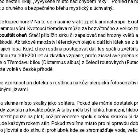
bo někteří říkají „Vyvýšené místo nad ohybem řeky“. Pohled na h
t z druhého a bezpečného břehu mystický a úchvatný…
oč kopec hořel? Na to se musíme vrátit zpět k aromaterapii. Existuj
amnou vůní. Kvetoucí třemdava může za bezvětrného a velice tep
pouštět oheň
. Stačí přiblížit sirku či zapalovač nad hrozny květů 
škodil. Až takové množství éterických olejů a dalších látek se z t
ajích lesa. Když chce rostlina postupovat dál, les spálí a zvětší t
dnou za 100-200 let si zkrátka vzplane, proto získal své jméno ko
e o Třemdavu bílou (Dictamnus albus) z čeledi routovitých (Rutacea
ste volně v české přírodě.
 vzniknout při doteku s rostlinou na kůži alergická fotosenzitivit
dnými jizvami.
a slunné místo skalky jako solitéru. Pokud ale máme dostatek pr
 vždy závislá na kvalitě půdy. A ta by měla být lehká, humózní, hlub
se omezit pouze na pletí, což provedeme spolu s celou skalkou či 
 bude každým rokem sílit. Pokud zvolíme místo pro ni opravdu dob
 jílovité a do stínu či prohlubně, kde se shromažďuje voda, veli