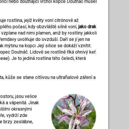
ořící nebo doutnající vrchol kopce Doutnáč musel
e rostlina, jejíž květy voní citrónově až
lého počasí, kdy obzvláště silně voní,
jako drak
a vzplane nad nimi plamen, aniž by rostliny jakkoli
řemdavy uvolňuje do ovzduší. Daří se jí jen na
ak mýtinu na kopci Její silice se dokáží vznítit.
pec Doutnáč. Lidově se rostlině říká ohnivý keř.
e). Je to jediná rostlina této čeledi, která
a, kůže se stane citlivou na ultrafialové záření a
ostoru, jsou velice
oká a vápenitá. Jinak
dalšími okrasnými
ře, vydrží zde
ce brzy zeslábne,