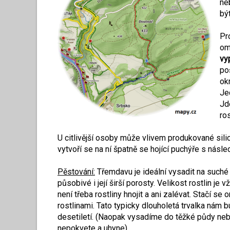
ne
bý
Pr
om
vy
po
okr
Je
Jd
ro
U citlivější osoby může vlivem produkované silice
vytvoří se na ní špatně se hojící puchýře s násle
Pěstování:
Třemdavu je ideální vysadit na suché 
působivé i její širší porosty. Velikost rostlin je
není třeba rostliny hnojit a ani zalévat. Stačí 
rostlinami. Tato typicky dlouholetá trvalka nám
desetiletí. (Naopak vysadíme do těžké půdy nebo
nepokvete a uhyne).