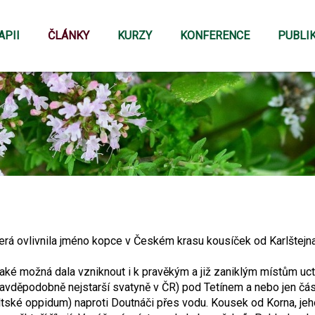
APII
ČLÁNKY
KURZY
KONFERENCE
PUBLI
která ovlivnila jméno kopce v Českém krasu kousíček od Karlštejn
také možná dala vzniknout i k pravěkým a již zaniklým místům uctí
ravděpodobně nejstarší svatyně v ČR) pod Tetínem a nebo jen č
ltské oppidum) naproti Doutnáči přes vodu. Kousek od Korna, jeh