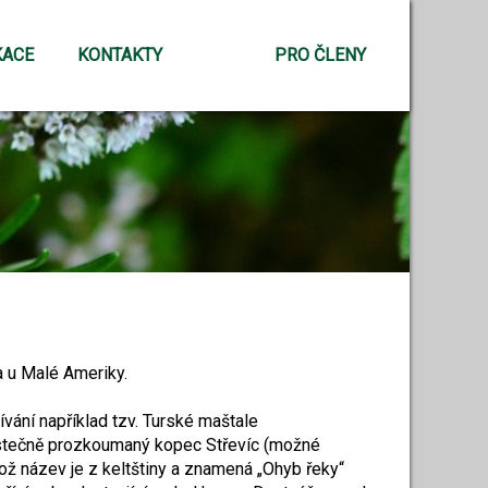
KACE
KONTAKTY
PRO ČLENY
a u Malé Ameriky.
vání například tzv. Turské maštale
ástečně prozkoumaný kopec Střevíc (možné
ož název je z keltštiny a znamená „Ohyb řeky“