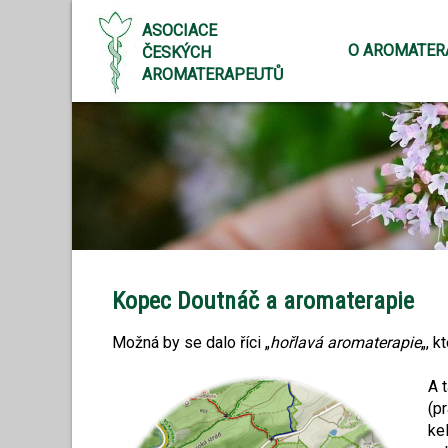
ASOCIACE
O AROMATER
ČESKÝCH
AROMATERAPEUTŮ
Kopec Doutnáč a aromaterapie
Možná by se dalo říci „
hořlavá aromaterapie
„, 
A 
(p
ke