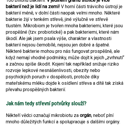
100 bilionů bakterií.
V jediném gramu stolice je více
bakterií než je lidí na zemi!
V horní části trávicího ústrojí je
bakterií méně, v dolní části naopak velmi mnoho. Některé
bakterie žijí v tenkém střevě, jiné výlučně ve střevě
tlustém. Mikrobiom je tvořen mnoha bakteriemi, které jsou
prospěšné (tzv. probiotické) a pak bakteriemi, které nám
škodí. Ale jak jsem psala výše, charakter a vlastnosti
bakterií nejsou černobílé, nejsou jen dobré a špatné.
Některé bakterie mohou pro nás fungovat prospěšně, ale
když nemají vhodné podmínky, může dojít k jejich „zvrhnutí“
a začnou spíše škodit. Kojení tak například snižuje riziko
rozvoje lepkové nesnášenlivosti, obezity nebo
psychických poruch v dospělosti, protože díky
mateřskému mléku dojde k osídlení střeva a dítě tak získá
převahu prospěšných bakterií.
Jak nám tedy střevní potvůrky slouží?
Někteří vědci označují mikrobiotu za
orgán
, neboť plní
mnoho důležitých funkcí a spolupracuje s dalšími orgány.