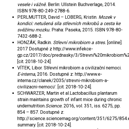
vesele i vážně.
Berlin: Ullstein Buchverlage, 2014.
ISBN 978-80-249-2788-6.
PERLMUTTER, David – LOBERG, Kristin.
Mozek v
kondici: netušená síla střevních mikrobů a cesta ke
svěžímu mozku.
Praha: Paseka, 2015. ISBN 978-80-
7432-688-2.
HONZÁK, Radkin.
Střevní mikrobiom a stres.
[online].
2017 Dostupné z http://www.infekce-
gp.cz/2017/doc/prednasky/3/Strevni%20mikrobiom%2
[cit. 2018-10-24].
VÍTEK, Libor. Střevní mikrobiom a civilizační nemoci.
E-interna
, 2016. Dostupné z: http://www.e-
interna.cz/clanek/2035/strevni-mikrobiom-a-
civilizacni-nemoci/. [cit. 2018-10-24].
SCHWARZER, Martin et al.Lactobacillus plantarum
strain maintains growth of infant mice during chronic
undernutrition.
Science.
2016, vol. 351, iss. 6275, pp.
854 – 857. Dostupné z:
http://science.sciencemag.org/content/351/6275/854.e
summary. [cit. 2018-10-24].