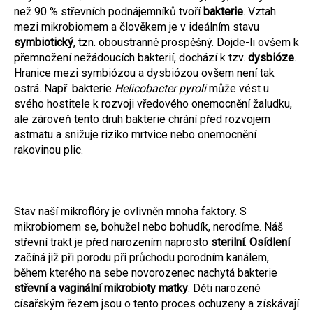
než 90 % střevních podnájemníků tvoří
bakterie
. Vztah
mezi mikrobiomem a člověkem je v ideálním stavu
symbiotický
, tzn. oboustranně prospěšný. Dojde-li ovšem k
přemnožení nežádoucích bakterií, dochází k tzv.
dysbióze
.
Hranice mezi symbiózou a dysbiózou ovšem není tak
ostrá. Např. bakterie
Helicobacter pyroli
může vést u
svého hostitele k rozvoji vředového onemocnění žaludku,
ale zároveň tento druh bakterie chrání před rozvojem
astmatu a snižuje riziko mrtvice nebo onemocnění
rakovinou plic.
Stav naší mikroflóry je ovlivněn mnoha faktory. S
mikrobiomem se, bohužel nebo bohudík, nerodíme. Náš
střevní trakt je před narozením naprosto
sterilní
.
Osídlení
začíná již při porodu při průchodu porodním kanálem,
během kterého na sebe novorozenec nachytá bakterie
střevní a vaginální mikrobioty matky
. Děti narozené
císařským řezem jsou o tento proces ochuzeny a získávají