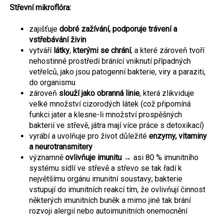
Střevní mikroflóra:
zajišťuje
dobré zažívání, podporuje trávení a
vstřebávání živin
vytváří
látky
,
kterými se chrání
, a které zároveň tvoří
nehostinné prostředí bránící vniknutí případných
vetřelců, jako jsou patogenní bakterie, viry a paraziti,
do organismu
zároveň
slouží jako obranná linie
, která zlikviduje
velké množství cizorodých látek (což připomíná
funkci jater a klesne-li množství prospěšných
bakterií ve střevě, játra mají více práce s detoxikací)
vyrábí a uvolňuje pro život důležité
enzymy, vitaminy
a neurotransmitery
významně
ovlivňuje imunitu
→ asi 80 % imunitního
systému sídlí ve střevě a střevo se tak řadí k
největšímu orgánu imunitní soustavy; bakterie
vstupují do imunitních reakcí tím, že ovlivňují činnost
některých imunitních buněk a mimo jiné tak brání
rozvoji alergií nebo autoimunitních onemocnění