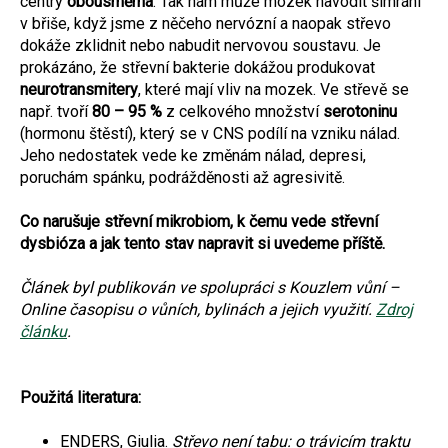
centry
obousměrná
. Tak nám může mozek navodit šimrání
v břiše, když jsme z něčeho nervózní a naopak střevo
dokáže zklidnit nebo nabudit nervovou soustavu. Je
prokázáno, že střevní bakterie dokážou produkovat
neurotransmitery
, které mají vliv na mozek. Ve střevě se
např. tvoří
80 – 95 %
z celkového množství
serotoninu
(hormonu štěstí), který se v CNS podílí na vzniku nálad.
Jeho nedostatek vede ke změnám nálad, depresi,
poruchám spánku, podrážděnosti až agresivitě.
Co narušuje střevní mikrobiom, k čemu vede střevní
dysbióza a jak tento stav napravit si uvedeme příště.
Článek byl publikován ve spolupráci s Kouzlem vůní –
Online časopisu o vůních, bylinách a jejich využití.
Zdroj
článku
.
Použitá literatura:
ENDERS, Giulia.
Střevo není tabu: o trávicím traktu