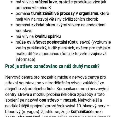
má vliv na
srážení krve
, protože produkuje více jak
polovinu vitamínu K
pomáhá
tlumit zánětlivé procesy v organismu
, které
mají vliv na rozvoj většiny civilizačních chorob
pomáhá
zvládat stres
svými vlivem na endokrinní
soustavu
má vliv na
kvalitu spánku
může
ovlivňovat postnatální růst
u savců (výzkum je
zatím preklinický, tudíž plenkách, ovšem pro mě jako
matku dítěte s poruchou růstu je to velmi zajímavá
informace)
Proč je střevo označováno za náš druhý mozek?
Nervová centra pro mozek a míchu a nervová centra pro
střevní soustavu se v nitroděložním vývoji zakládají ze
stejného zárodečného listu. Komunikace mezi nervovými
centry střeva a mozku probíhá několika způsoby a toto
spojení se nazývá
osa střevo – mozek
. Nejrychlejší a
nejdůležitější spojení zprostředkovává 10. hlavový nerv –
bloudivý (n. vagus). Zjistilo se, že je
komunikace
mezi