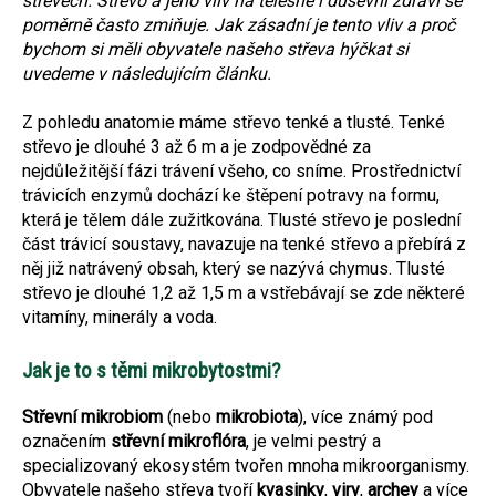
střevech. Střevo a jeho vliv na tělesné i duševní zdraví se
poměrně často zmiňuje. Jak zásadní je tento vliv a proč
bychom si měli obyvatele našeho střeva hýčkat si
uvedeme v následujícím článku.
Z pohledu anatomie máme střevo tenké a tlusté. Tenké
střevo je dlouhé 3 až 6 m a je zodpovědné za
nejdůležitější fázi trávení všeho, co sníme. Prostřednictví
trávicích enzymů dochází ke štěpení potravy na formu,
která je tělem dále zužitkována. Tlusté střevo je poslední
část trávicí soustavy, navazuje na tenké střevo a přebírá z
něj již natrávený obsah, který se nazývá chymus. Tlusté
střevo je dlouhé 1,2 až 1,5 m a vstřebávají se zde některé
vitamíny, minerály a voda.
Jak je to s těmi mikrobytostmi?
Střevní mikrobiom
(nebo
mikrobiota
), více známý pod
označením
střevní mikroflóra
, je velmi pestrý a
specializovaný ekosystém tvořen mnoha mikroorganismy.
Obyvatele našeho střeva tvoří
kvasinky
,
viry
,
archey
a více