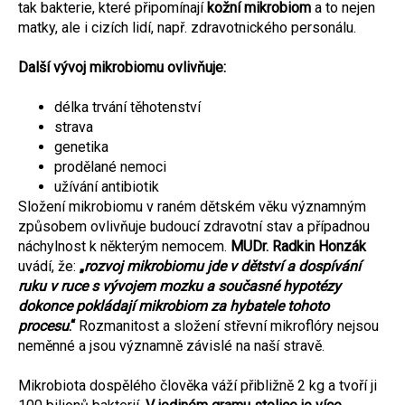
tak bakterie, které připomínají
kožní mikrobiom
a to nejen
matky, ale i cizích lidí, např. zdravotnického personálu.
Další vývoj mikrobiomu ovlivňuje:
délka trvání těhotenství
strava
genetika
prodělané nemoci
užívání antibiotik
Složení mikrobiomu v raném dětském věku významným
způsobem ovlivňuje budoucí zdravotní stav a případnou
náchylnost k některým nemocem.
MUDr. Radkin Honzák
uvádí, že:
„
rozvoj mikrobiomu jde v dětství a dospívání
ruku v ruce s vývojem mozku a současné hypotézy
dokonce pokládají mikrobiom za hybatele tohoto
procesu
.“
Rozmanitost a složení střevní mikroflóry nejsou
neměnné a jsou významně závislé na naší stravě.
Mikrobiota dospělého člověka váží přibližně 2 kg a tvoří ji