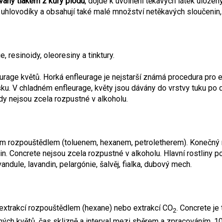
vaný tlakem z kůry plodu
, dojde k uvolnění těkavých látek uložen
hlovodíky a obsahují také malé množství netěkavých sloučenin, j
 resinoidy, oleoresiny a tinktury.
age květů. Horká enfleurage je nejstarší známá procedura pro extr
ku. V chladném enfleurage, květy jsou dávány do vrstvy tuku po d
y nejsou zcela rozpustné v alkoholu.
rním rozpouštědlem (toluenem, hexanem, petroletherem). Konečný 
. Concrete nejsou zcela rozpustné v alkoholu. Hlavní rostliny po
andule, lavandin, pelargónie, šalvěj, fialka, dubový mech.
extrakcí rozpouštědlem (hexane) nebo extrakcí CO
. Concrete j
2
aných květů, čas sklizně a interval mezi sběrem a zpracováním. 1