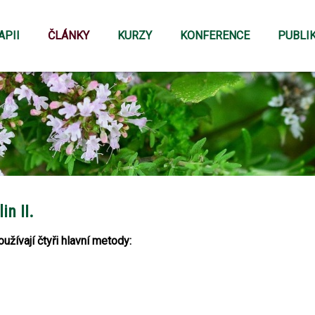
APII
ČLÁNKY
KURZY
KONFERENCE
PUBLI
in II.
užívají čtyři hlavní metody: