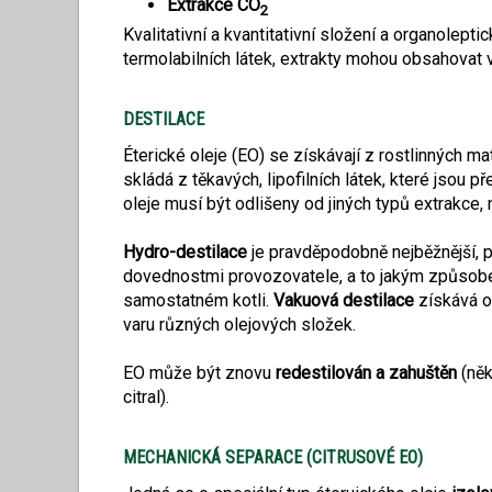
Extrakce CO
2
Kvalitativní a kvantitativní složení a organolept
termolabilních látek, extrakty mohou obsahovat
DESTILACE
Éterické oleje (EO) se získávají z rostlinných ma
skládá z těkavých, lipofilních látek, které jsou
oleje musí být odlišeny od jiných typů extrakce,
Hydro-destilace
je pravděpodobně nejběžnější, pr
dovednostmi provozovatele, a to jakým způsobem 
samostatném kotli.
Vakuová destilace
získává o
varu různých olejových složek.
EO může být znovu
redestilován a zahuštěn
(něk
citral).
MECHANICKÁ SEPARACE (CITRUSOVÉ EO)