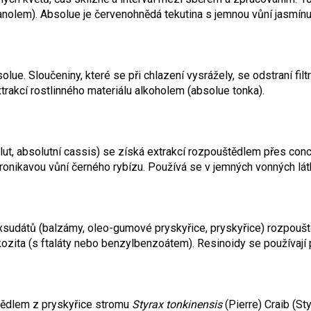
anolem). Absolue je červenohnědá tekutina s jemnou vůní jasmínu
lue. Sloučeniny, které se při chlazení vysrážely, se odstraní fil
rakcí rostlinného materiálu alkoholem (absolue tonka).
ut, absolutní cassis) se získá extrakcí rozpouštědlem přes co
ronikavou vůní černého rybízu. Používá se v jemných vonných látk
exsudátů (balzámy, oleo-gumové pryskyřice, pryskyřice) rozpouště
kozita (s ftaláty nebo benzylbenzoátem). Resinoidy se používají pr
tědlem z pryskyřice stromu
Styrax tonkinensis
(Pierre) Craib (St