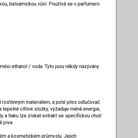
kou, balsamickou vůní. Používá se v parfumerii
směsi ethanol / voda. Tyto jsou někdy nazývány
zí rostlinným materiálem, a poté přes odlučovač
 tepelně citlivé složky, vyžaduje méně energie,
 a tlaku lze získat extrakt se specifickou chutí
ě piva.
ckém a kosmetickém průmyslu. Jejich