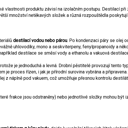
ické vlastnosti produktu závisí na izolačním postupu. Destilací p
 větší množství netěkavých složek a různá rozpouštědla poskytuj
teriálů
destilací vodou nebo párou
. Po kondenzaci páry se olej o
 převážně uhlovodíky, mono a seskviterpeny, fenylpropanoidy a něk
 například destilace se směsí vody a ethanolu a vakuová destilac
otože je jednoduchá a levná. Drobní pěstitelé provozují tento typ
je proces řízen, i jak je přírodní surovina vybrána a připravena
lej z náplně pod vakuem, což umožňuje přesnou kontrolu destilá
teré frakce jsou odstraněny) nebo jednotlivé složky mohou být iz