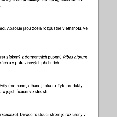
.
trací. Absolue jsou zcela rozpustné v ethanolu. Ve
ncret získaný z dormantních pupenů
Ribes nigrum
ách a v potravinových příchutích.
dly (methanol, ethanol, toluen). Tyto produkty
o jejich fixační vlastnosti.
yracaceae). Divoce rostoucí strom je rozšířený v