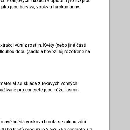
ých v olejových žlázách v oplodí. Tyto EO jsou
ako jsou barviva, vosky a furokumariny.
akci vůní z rostlin. Květy (nebo jiné části
louhou dobu (sádlo a hovězí lůj rozetřené na
materiál se skládá z těkavých vonných
užívané pro concrete jsou: růže, jasmín,
e tmavě hnědá vosková hmota se silnou vůní
000 kg květů produkuje 2,5-3,5 kg concrete a z