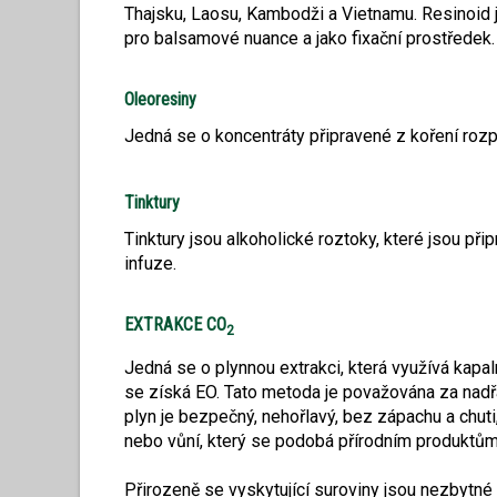
Thajsku, Laosu, Kambodži a Vietnamu. Resinoid j
pro balsamové nuance a jako fixační prostředek.
Oleoresiny
Jedná se o koncentráty připravené z koření roz
Tinktury
Tinktury jsou alkoholické roztoky, které jsou př
infuze.
EXTRAKCE CO
2
Jedná se o plynnou extrakci, která využívá kapal
se získá EO. Tato metoda je považována za nadřa
plyn je bezpečný, nehořlavý, bez zápachu a chuti
nebo vůní, který se podobá přírodním produktům.
Přirozeně se vyskytující suroviny jsou nezbytn