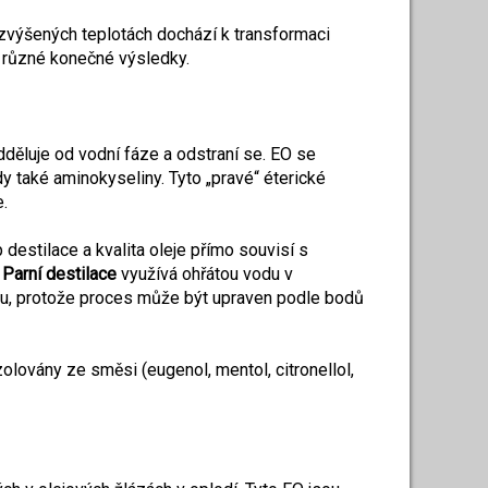
ři zvýšených teplotách dochází k transformaci
í různé konečné výsledky.
dděluje od vodní fáze a odstraní se. EO se
dy také aminokyseliny. Tyto „pravé“ éterické
e.
 destilace a kvalita oleje přímo souvisí s
.
Parní destilace
využívá ohřátou vodu v
tu, protože proces může být upraven podle bodů
olovány ze směsi (eugenol, mentol, citronellol,