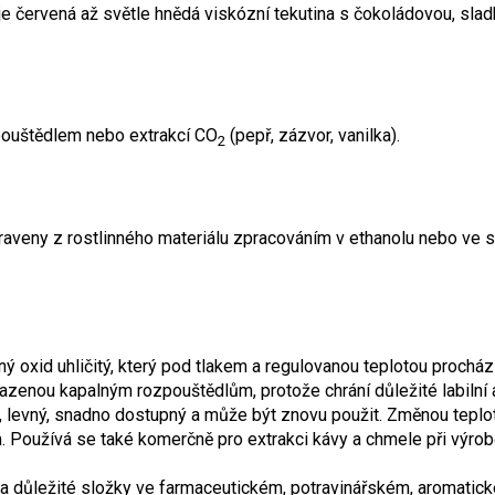
e červená až světle hnědá viskózní tekutina s čokoládovou, slad
pouštědlem nebo extrakcí CO
(pepř, zázvor, vanilka).
2
ipraveny z rostlinného materiálu zpracováním v ethanolu nebo ve 
ný oxid uhličitý, který pod tlakem a regulovanou teplotou prochá
zenou kapalným rozpouštědlům, protože chrání důležité labilní a
, levný, snadno dostupný a může být znovu použit. Změnou teploty
 Používá se také komerčně pro extrakci kávy a chmele při výrob
é a důležité složky ve farmaceutickém, potravinářském, aromati