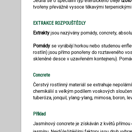
Jedná se o speciální typ éteruického oleje
izolo
tvořeny převážně vysoce těkavými terpenickými u
EXTRAKCE ROZPOUŠTĚDLY
Extrakty
jsou nazývány pomády, concrety, absolue,
Pomády
se vyrábějí horkou nebo studenou enfleur
rostlin) jsou přímo ponořeny do roztaveného vos
skleněné desce v uzavřeném kontejneru). Pomád
Concrete
Čerstvý rostlinný materiál se extrahuje nepolá
chemikálií s velkým podílem voskových sloučenin
tuberóza, jonquil, ylang-ylang, mimosa, boron, lev
Příklad
Jasmínový concrete je získáván z květů přímou 
jasmínu. Nejdůležitějšími faktory jsou druh vybr