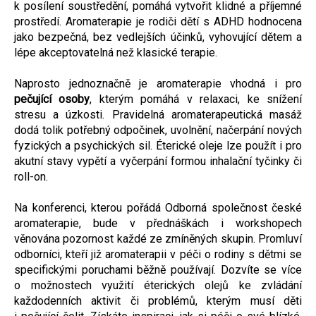
k posílení soustředění, pomáhá vytvořit klidné a příjemné
prostředí. Aromaterapie je rodiči dětí s ADHD hodnocena
jako bezpečná, bez vedlejších účinků, vyhovující dětem a
lépe akceptovatelná než klasické terapie.
Naprosto jednoznačně je aromaterapie vhodná i pro
pečující osoby
, kterým pomáhá v relaxaci, ke snížení
stresu a úzkosti. Pravidelná aromaterapeutická masáž
dodá tolik potřebný odpočinek, uvolnění, načerpání nových
fyzických a psychických sil. Éterické oleje lze použít i pro
akutní stavy vypětí a vyčerpání formou inhalační tyčinky či
roll-on.
Na konferenci, kterou pořádá Odborná společnost české
aromaterapie, bude v přednáškách i workshopech
věnována pozornost každé ze zmíněných skupin. Promluví
odborníci, kteří již aromaterapii v péči o rodiny s dětmi se
specifickými poruchami běžně používají. Dozvíte se více
o možnostech využití éterických olejů ke zvládání
každodenních aktivit či problémů, kterým musí děti