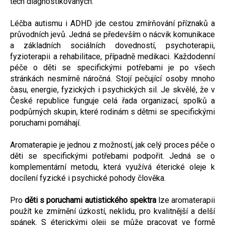
těch diagnostikovaných.
Léčba autismu i ADHD jde cestou zmírňování příznaků a
průvodních jevů. Jedná se především o nácvik komunikace
a základních sociálních dovedností, psychoterapii,
fyzioterapii a rehabilitace, případně medikaci. Každodenní
péče o děti se specifickými potřebami je po všech
stránkách nesmírně náročná. Stojí pečující osoby mnoho
času, energie, fyzických i psychických sil. Je skvělé, že v
České republice funguje celá řada organizací, spolků a
podpůrných skupin, které rodinám s dětmi se specifickými
poruchami pomáhají.
Aromaterapie je jednou z možností, jak celý proces péče o
děti se specifickými potřebami podpořit. Jedná se o
komplementární metodu, která využívá éterické oleje k
docílení fyzické i psychické pohody člověka.
Pro
děti s poruchami autistického spektra
lze aromaterapii
použít ke zmírnění úzkostí, neklidu, pro kvalitnější a delší
spánek. S éterickými oleji se může pracovat ve formě