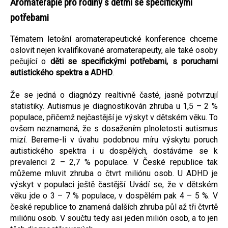
Aromaterapie pro rodiny s dětmi se specifickými
potřebami
Tématem letošní aromaterapeutické konference chceme
oslovit nejen kvalifikované aromaterapeuty, ale také osoby
pečující o
děti se specifickými potřebami, s poruchami
autistického spektra a ADHD
.
Že se jedná o diagnózy realtivně časté, jasně potvrzují
statistiky. Autismus je diagnostikován zhruba u 1,5 – 2 %
populace, přičemž nejčastější je výskyt v dětském věku. To
ovšem neznamená, že s dosažením plnoletosti autismus
mizí. Bereme-li v úvahu podobnou míru výskytu poruch
autistického spektra i u dospělých, dostáváme se k
prevalenci 2 – 2,7 % populace. V České republice tak
můžeme mluvit zhruba o čtvrt miliónu osob. U ADHD je
výskyt v populaci ještě častější. Uvádí se, že v dětském
věku jde o 3 – 7 % populace, v dospělém pak 4 – 5 %. V
české republice to znamená dalších zhruba půl až tři čtvrtě
miliónu osob. V součtu tedy asi jeden milión osob, a to jen