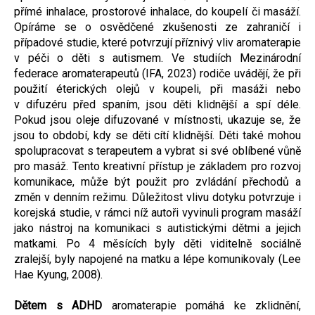
přímé inhalace, prostorové inhalace, do koupelí či masáží.
Opíráme se o osvědčené zkušenosti ze zahraničí i
případové studie, které potvrzují příznivý vliv aromaterapie
v péči o děti s autismem. Ve studiích Mezinárodní
federace aromaterapeutů (IFA, 2023) rodiče uvádějí, že při
použití éterických olejů v koupeli, při masáži nebo
v difuzéru před spaním, jsou děti klidnější a spí déle.
Pokud jsou oleje difuzované v místnosti, ukazuje se, že
jsou to období, kdy se děti cítí klidnější. Děti také mohou
spolupracovat s terapeutem a vybrat si své oblíbené vůně
pro masáž. Tento kreativní přístup je základem pro rozvoj
komunikace, může být použit pro zvládání přechodů a
změn v denním režimu. Důležitost vlivu dotyku potvrzuje i
korejská studie, v rámci níž autoři vyvinuli program masáží
jako nástroj na komunikaci s autistickými dětmi a jejich
matkami. Po 4 měsících byly děti viditelně sociálně
zralejší, byly napojené na matku a lépe komunikovaly (Lee
Hae Kyung, 2008).
Dětem s ADHD
aromaterapie pomáhá ke zklidnění,